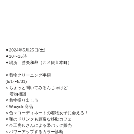
⚫︎2024年5月25日(土)
⚫︎10〜15時
⚫︎場所　勝矢和裁（西区観音本町）
⚪︎着物クリーニング半額
(5/1〜5/31)
⚪︎ちょっと聞いてみるんじゃけど
　着物相談
⚪︎着物掘り出し市
⚪︎Wacycle商品
⚪︎色々コーディネートの着物女子に会える！
⚪︎和のドリンクも豊富な移動カフェ
⚪︎帯工房Ｋさんによる帯バック販売
⚪︎パワーアップするカラー診断