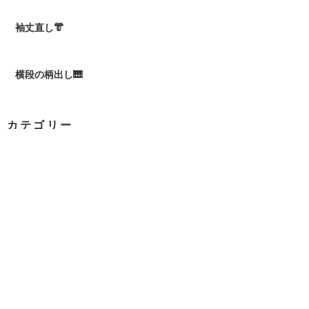
袖丈直し👘
横段の柄出し🎹
カテゴリー
季節のお便り
（0）
0件の記事
日々のつれづれ
（0）
0件の記事
お勉強
（0）
0件の記事
着付け
（0）
0件の記事
試験・大会
（0）
0件の記事
社内行事
（0）
0件の記事
テレビ・ラジオ
（0）
0件の記事
お知らせ
（1）
1件の記事
美味しかったよ！
（0）
0件の記事
お知らせ
（0）
0件の記事