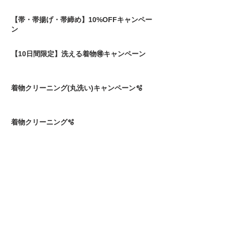
【帯・帯揚げ・帯締め】10%OFFキャンペー
ン
【10日間限定】洗える着物🉐キャンペーン
着物クリーニング(丸洗い)キャンペーン🫧
着物クリーニング🫧
４月の営業日🌸
袖丈直し👘
横段の柄出し🎹