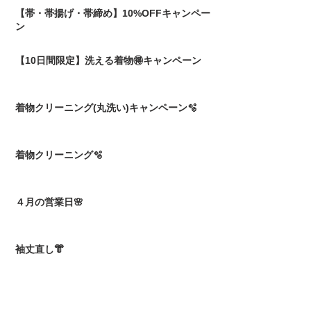
【帯・帯揚げ・帯締め】10%OFFキャンペー
ン
【10日間限定】洗える着物🉐キャンペーン
着物クリーニング(丸洗い)キャンペーン🫧
着物クリーニング🫧
４月の営業日🌸
袖丈直し👘
横段の柄出し🎹