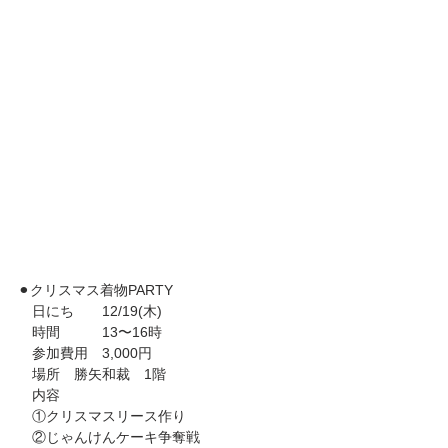
⚫︎クリスマス着物PARTY
　日にち　　12/19(木)
　時間　　　13〜16時
　参加費用　3,000円
　場所　勝矢和裁　1階
　内容　
　①クリスマスリース作り
　②じゃんけんケーキ争奪戦