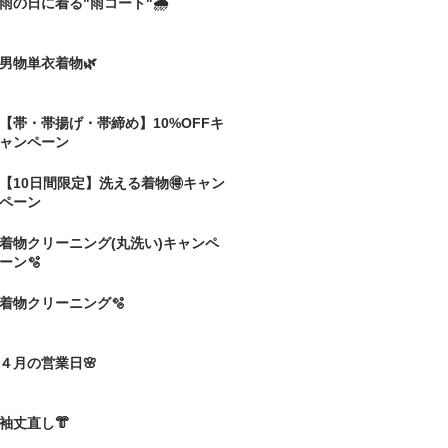
雨の日に着る"雨コート"🌧️
男物単衣着物🌿
【帯・帯揚げ・帯締め】10%OFFキ
ャンペーン
【10日間限定】洗える着物🉐キャン
ペーン
着物クリーニング(丸洗い)キャンペ
ーン🫧
着物クリーニング🫧
４月の営業日🌸
袖丈直し👘