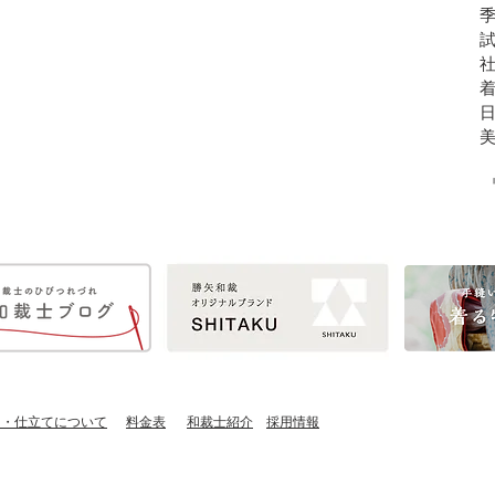
し・仕立てについて
​料金表
​和裁士紹介
​採用情報