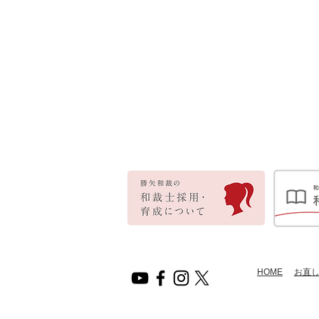
HOME
​お直