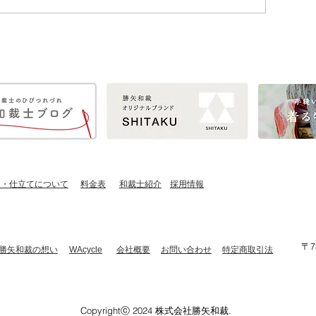
し・仕立てについて
​料金表
​和裁士紹介
​採用情報
〒7
​勝矢和裁の想い
​WAcycle
会社概要
お問い合わせ
特定商取引法
Copyrightⓒ 2024 株式会社勝矢和裁.