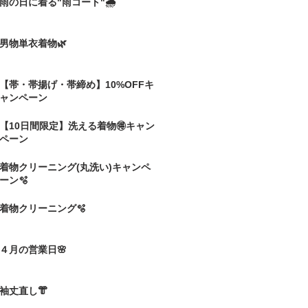
雨の日に着る"雨コート"🌧️
男物単衣着物🌿
【帯・帯揚げ・帯締め】10%OFFキ
ャンペーン
【10日間限定】洗える着物🉐キャン
ペーン
着物クリーニング(丸洗い)キャンペ
ーン🫧
着物クリーニング🫧
４月の営業日🌸
袖丈直し👘