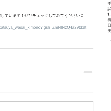
信しています！ぜひチェックしてみてください☺️
m/katsuya_wasai_kimono?igsh=ZmNlNzQ4a29td3lt