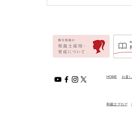
HOME
​お直
​和裁士ブログ