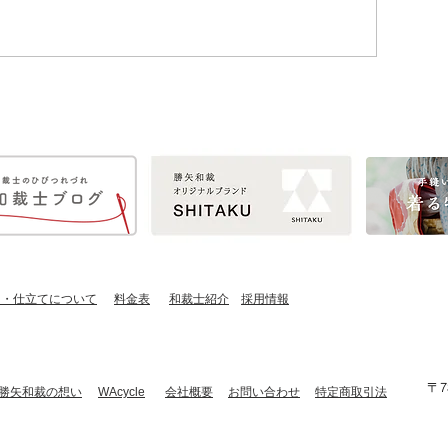
し・仕立てについて
​料金表
​和裁士紹介
​採用情報
〒7
​勝矢和裁の想い
​WAcycle
会社概要
お問い合わせ
特定商取引法