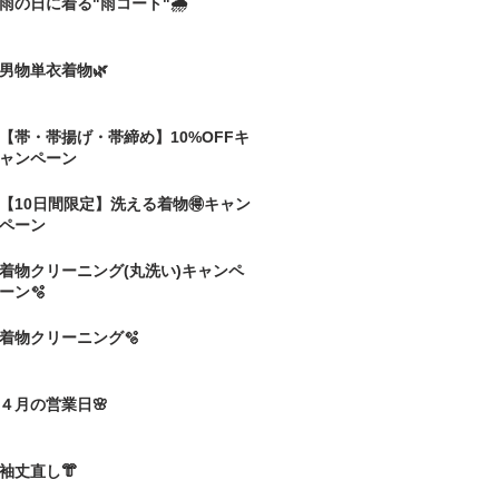
雨の日に着る"雨コート"🌧️
男物単衣着物🌿
【帯・帯揚げ・帯締め】10%OFFキ
ャンペーン
【10日間限定】洗える着物🉐キャン
ペーン
着物クリーニング(丸洗い)キャンペ
ーン🫧
着物クリーニング🫧
４月の営業日🌸
袖丈直し👘