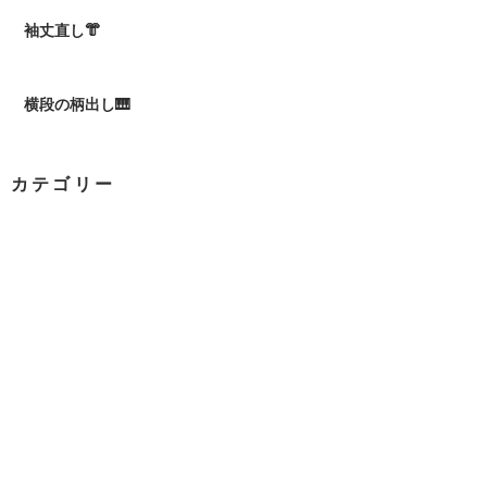
袖丈直し👘
横段の柄出し🎹
カテゴリー
季節のお便り
（0）
0件の記事
日々のつれづれ
（0）
0件の記事
お勉強
（0）
0件の記事
着付け
（0）
0件の記事
試験・大会
（0）
0件の記事
社内行事
（0）
0件の記事
テレビ・ラジオ
（0）
0件の記事
お知らせ
（1）
1件の記事
美味しかったよ！
（0）
0件の記事
お知らせ
（0）
0件の記事
お勉強
（0）
0件の記事