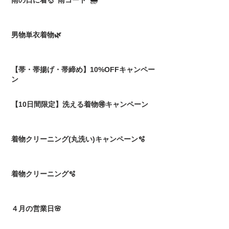
雨の日に着る"雨コート"🌧️
男物単衣着物🌿
【帯・帯揚げ・帯締め】10%OFFキャンペー
ン
【10日間限定】洗える着物🉐キャンペーン
着物クリーニング(丸洗い)キャンペーン🫧
着物クリーニング🫧
４月の営業日🌸