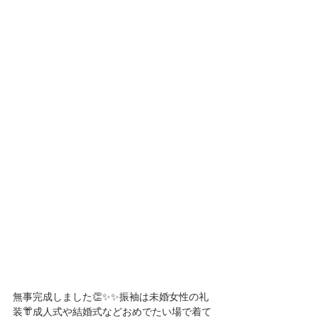
無事完成しました👏✨✨振袖は未婚女性の礼
装👘成人式や結婚式などおめでたい場で着て