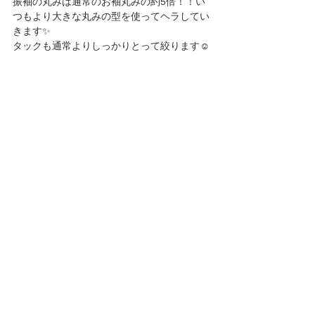
振袖の丸みは通常のお袖丸みの約5倍！！い
つもより大きな丸みの型を使ってヘラしてい
きます✨
タックも通常よりしっかりとって絞ります☺️