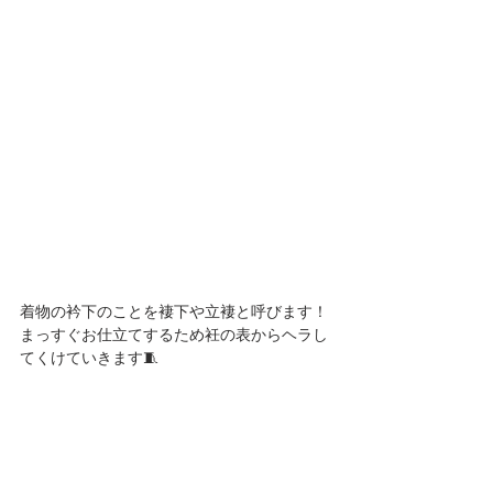
着物の衿下のことを褄下や立褄と呼びます！
まっすぐお仕立てするため衽の表からヘラし
てくけていきます🧵