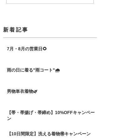
​新着記事
7月・8月の営業日🌻
雨の日に着る"雨コート"🌧️
男物単衣着物🌿
【帯・帯揚げ・帯締め】10%OFFキャンペー
ン
【10日間限定】洗える着物🉐キャンペーン