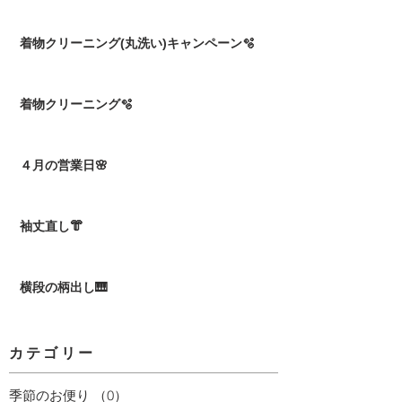
着物クリーニング(丸洗い)キャンペーン🫧
着物クリーニング🫧
４月の営業日🌸
袖丈直し👘
横段の柄出し🎹
カテゴリー
季節のお便り
（0）
0件の記事