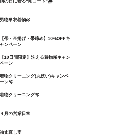
雨の日に着る"雨コート"🌧️
男物単衣着物🌿
【帯・帯揚げ・帯締め】10%OFFキ
ャンペーン
【10日間限定】洗える着物🉐キャン
ペーン
着物クリーニング(丸洗い)キャンペ
ーン🫧
着物クリーニング🫧
４月の営業日🌸
袖丈直し👘