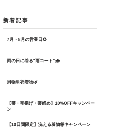
​新着記事
7月・8月の営業日🌻
雨の日に着る"雨コート"🌧️
男物単衣着物🌿
【帯・帯揚げ・帯締め】10%OFFキャンペー
ン
【10日間限定】洗える着物🉐キャンペーン