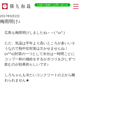
LINEで気軽にお問い合わせ
2017年8月2日
梅雨明け♪
広島も梅雨明けしましたね～～( ^ω^ )
ただ、気温は平年より高いところが多いいそ
うなので熱中症対策は欠かせませんね！
(o^^o)対策の一つとして水分は一時間ごとに
コップ一杯の補給をするかポコリを少しずつ
飲むのが効果的らしいです♪
しろちゃんも冷たいコンクリートの上から離
れられません★