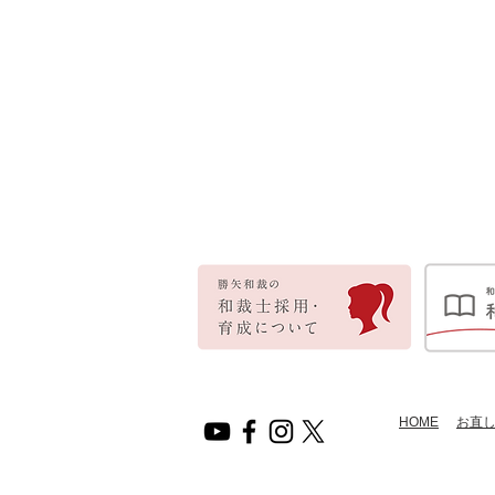
HOME
​お直