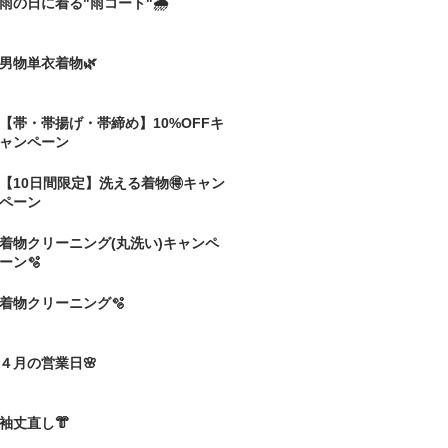
雨の日に着る"雨コート"🌧️
男物単衣着物🌿
【帯・帯揚げ・帯締め】10%OFFキ
ャンペーン
【10日間限定】洗える着物🉐キャン
ペーン
着物クリーニング(丸洗い)キャンペ
ーン🫧
着物クリーニング🫧
４月の営業日🌸
袖丈直し👘