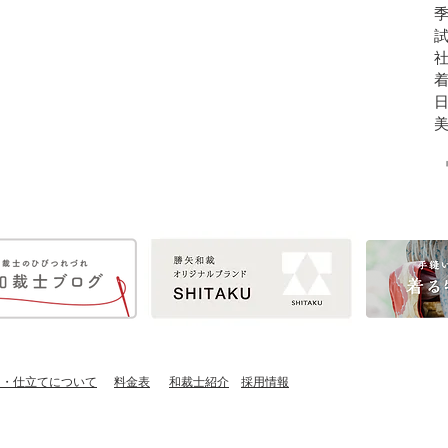
し・仕立てについて
​料金表
​和裁士紹介
​採用情報