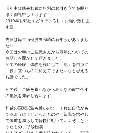
旧年中は勝矢和裁に格別のお引き立てを賜り
厚く御礼申し上げます
2019年も弊社をどうぞよろしくお願い致しま
す🙇
先日は毎年恒例勝矢和裁の新年会がありまし
た✨
今回はお寺のご住職さんから厄年についての
お話しを聞かせて頂きました。
全ての経験、体験を糧にして「厄」を自身に
「役」立つものに変えて行きたいなと思える
お話でした。
その後、ご飯を食べながらみんなの前で今年
の抱負を発表し合います。
和裁の国家試験も近いので、それに自信がも
てるように！といったものや、知識を増やし
て体重を減らして軽快に動いていくぞ！とい
ったものまで😂🙌笑
なるほどみなさん考え抜かれている……💡🤔