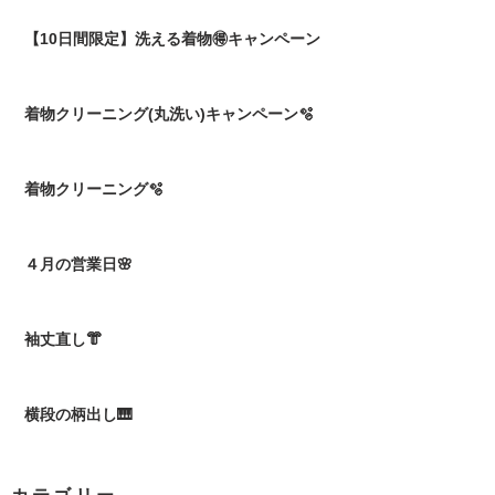
【10日間限定】洗える着物🉐キャンペーン
着物クリーニング(丸洗い)キャンペーン🫧
着物クリーニング🫧
４月の営業日🌸
袖丈直し👘
横段の柄出し🎹