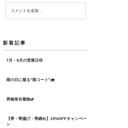
コメントを追加…
​新着記事
7月・8月の営業日🌻
雨の日に着る"雨コート"🌧️
男物単衣着物🌿
【帯・帯揚げ・帯締め】10%OFFキャンペー
ン