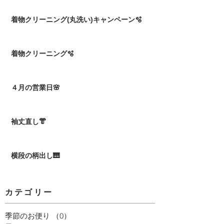
着物クリーニング(丸洗い)キャンペーン🫧
着物クリーニング🫧
４月の営業日🌸
袖丈直し👘
横段の柄出し🎹
カテゴリー
季節のお便り
（0）
0件の記事