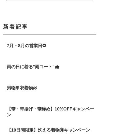
​新着記事
7月・8月の営業日🌻
雨の日に着る"雨コート"🌧️
男物単衣着物🌿
【帯・帯揚げ・帯締め】10%OFFキャンペー
ン
【10日間限定】洗える着物🉐キャンペーン