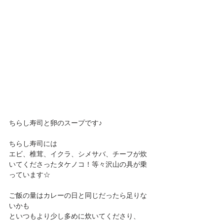
ちらし寿司と卵のスープです♪
ちらし寿司には
エビ、椎茸、イクラ、シメサバ、チーフが炊
いてくださったタケノコ！等々沢山の具が乗
っています☆
ご飯の量はカレーの日と同じだったら足りな
いかも
といつもより少し多めに炊いてくださり、