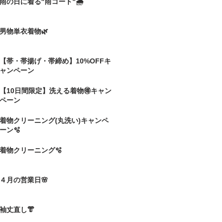
雨の日に着る"雨コート"🌧️
男物単衣着物🌿
【帯・帯揚げ・帯締め】10%OFFキ
ャンペーン
【10日間限定】洗える着物🉐キャン
ペーン
着物クリーニング(丸洗い)キャンペ
ーン🫧
着物クリーニング🫧
４月の営業日🌸
袖丈直し👘