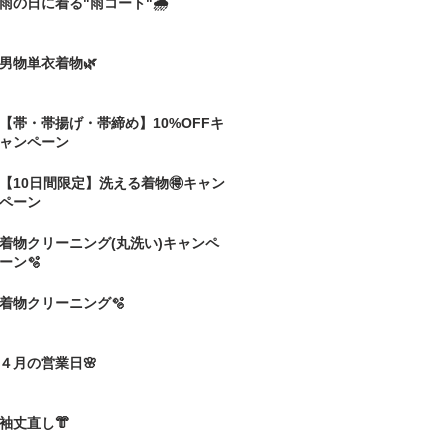
雨の日に着る"雨コート"🌧️
男物単衣着物🌿
【帯・帯揚げ・帯締め】10%OFFキ
ャンペーン
【10日間限定】洗える着物🉐キャン
ペーン
着物クリーニング(丸洗い)キャンペ
ーン🫧
着物クリーニング🫧
４月の営業日🌸
袖丈直し👘