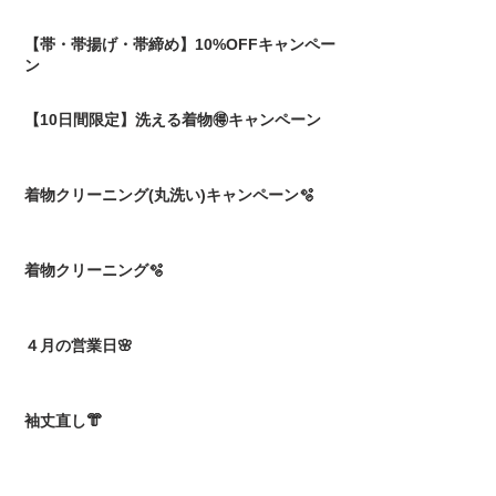
【帯・帯揚げ・帯締め】10%OFFキャンペー
ン
【10日間限定】洗える着物🉐キャンペーン
着物クリーニング(丸洗い)キャンペーン🫧
着物クリーニング🫧
４月の営業日🌸
袖丈直し👘
横段の柄出し🎹