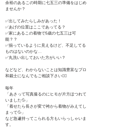
余裕のあるこの時期に七五三の準備をはじめ
ませんか？
✅出してみたらしみがあった！
✅あげの位置はここであってる？
✅家にあるこの着物で5歳の七五三は可
能？？
✅揃っているように見えるけど、不足してる
ものはないのかな…
✅丸洗い出しておいた方がいい？
などなど、わからないことは知識豊富なプロ
和裁士になんでもご相談下さい🙆‍♀️
毎年
「あさって写真撮るのにヒモが片方ほつれて
いました💦」
「着せたら長さが変で袴から着物がみえてし
まって💦」
など急遽持ってこられる方もいらっしゃいま
す。