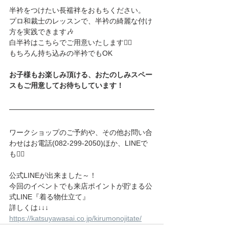
半衿をつけたい長襦袢をおもちください。
プロ和裁士のレッスンで、半衿の綺麗な付け
方を実践できます🎶
白半衿はこちらでご用意いたします🙆‍♀️
もちろん持ち込みの半衿でもOK
お子様もお楽しみ頂ける、おたのしみスペー
スもご用意してお待ちしています！
ワークショップのご予約や、その他お問い合
わせはお電話(082-299-2050)ほか、LINEで
も🙆‍♀️
公式LINEが出来ました～！
今回のイベントでも来店ポイントが貯まる公
式LINE『着る物仕立て』
詳しくは↓↓↓
https://katsuyawasai.co.jp/kirumonojitate/