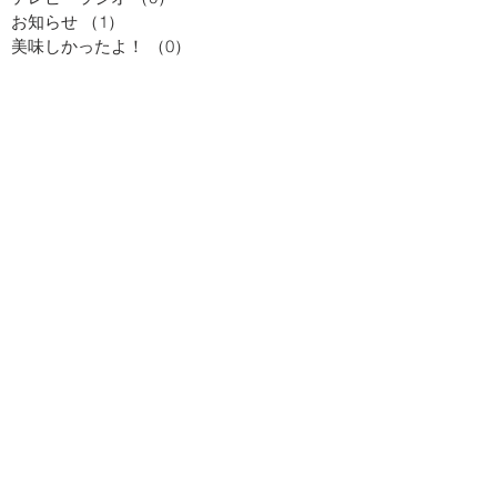
お知らせ
（1）
1件の記事
美味しかったよ！
（0）
0件の記事
お知らせ
（0）
0件の記事
お勉強
（0）
0件の記事
テレビ・ラジオ
（0）
0件の記事
季節のお便り
（0）
0件の記事
試験・大会
（0）
0件の記事
社内行事
（0）
0件の記事
着付け
（0）
0件の記事
日々のつれづれ
（0）
0件の記事
美味しかったよ！
（0）
0件の記事