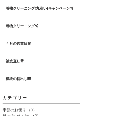
着物クリーニング(丸洗い)キャンペーン🫧
着物クリーニング🫧
４月の営業日🌸
袖丈直し👘
横段の柄出し🎹
カテゴリー
季節のお便り
（0）
0件の記事
日々のつれづれ
（0）
0件の記事