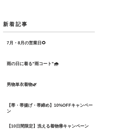
​新着記事
7月・8月の営業日🌻
雨の日に着る"雨コート"🌧️
男物単衣着物🌿
【帯・帯揚げ・帯締め】10%OFFキャンペー
ン
【10日間限定】洗える着物🉐キャンペーン