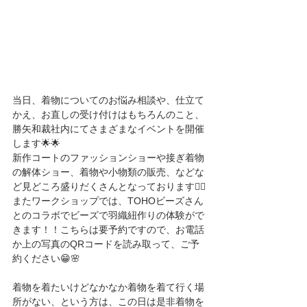
当日、着物についてのお悩み相談や、仕立て
かえ、お直しの受け付けはもちろんのこと、
勝矢和裁社内にてさまざまなイベントを開催
します🌟🌟
新作コートのファッションショーや接ぎ着物
の解体ショー、着物や小物類の販売、などな
ど見どころ盛りだくさんとなっております❤️‍🔥
またワークショップでは、TOHOビーズさん
とのコラボでビーズで羽織紐作りの体験がで
きます！！こちらは要予約ですので、お電話
か上の写真のQRコードを読み取って、ご予
約ください😁🌸
着物を着たいけどなかなか着物を着て行く場
所がない、という方は、この日は是非着物を