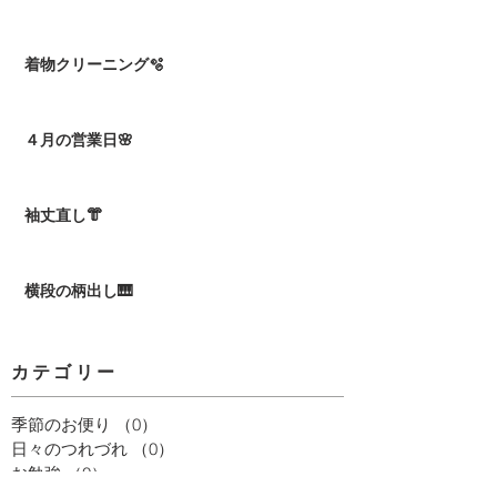
着物クリーニング🫧
４月の営業日🌸
袖丈直し👘
横段の柄出し🎹
カテゴリー
季節のお便り
（0）
0件の記事
日々のつれづれ
（0）
0件の記事
お勉強
（0）
0件の記事